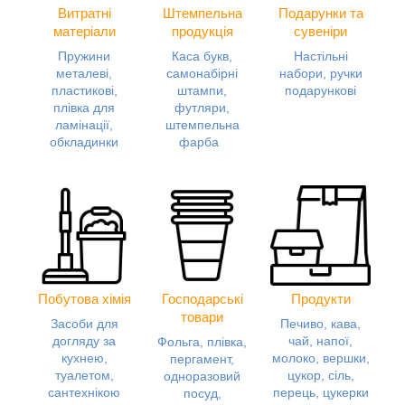
Витратні
Штемпельна
Подарунки та
матеріали
продукція
сувеніри
Пружини
Каса букв,
Настільні
металеві,
самонабірні
набори, ручки
пластикові,
штампи,
подарункові
плівка для
футляри,
ламінації,
штемпельна
обкладинки
фарба
Побутова хімія
Господарські
Продукти
товари
Засоби для
Печиво, кава,
догляду за
чай, напої,
Фольга, плівка,
кухнею,
молоко, вершки,
пергамент,
туалетом,
цукор, сіль,
одноразовий
сантехнікою
перець, цукерки
посуд,