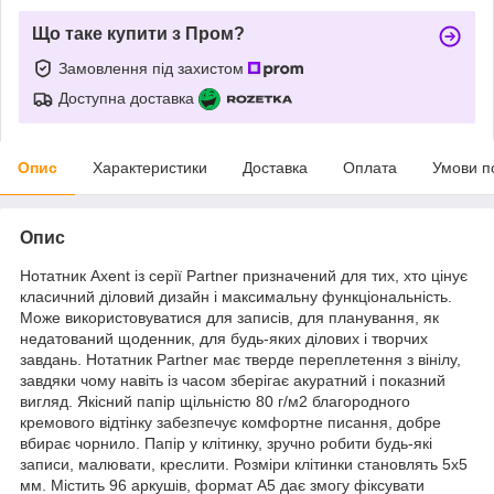
Що таке купити з Пром?
Замовлення під захистом
Доступна доставка
Опис
Характеристики
Доставка
Оплата
Умови п
Опис
Нотатник Axent із серії Partner призначений для тих, хто цінує
класичний діловий дизайн і максимальну функціональність.
Може використовуватися для записів, для планування, як
недатований щоденник, для будь-яких ділових і творчих
завдань. Нотатник Partner має тверде переплетення з вінілу,
завдяки чому навіть із часом зберігає акуратний і показний
вигляд. Якісний папір щільністю 80 г/м2 благородного
кремового відтінку забезпечує комфортне писання, добре
вбирає чорнило. Папір у клітинку, зручно робити будь-які
записи, малювати, креслити. Розміри клітинки становлять 5х5
мм. Містить 96 аркушів, формат А5 дає змогу фіксувати