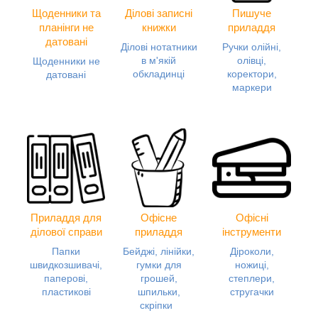
Щоденники та
Ділові записні
Пишуче
планінги не
книжки
приладдя
датовані
Ділові нотатники
Ручки олійні,
в м'якій
олівці,
Щоденники не
обкладинці
коректори,
датовані
маркери
Приладдя для
Офісне
Офісні
ділової справи
приладдя
інструменти
Папки
Бейджі, лінійки,
Діроколи,
швидкозшивачі,
гумки для
ножиці,
паперові,
грошей,
степлери,
пластикові
шпильки,
стругачки
скріпки