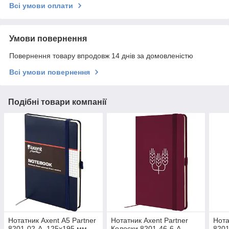
Всі умови оплати
Умови повернення
Повернення товару впродовж 14 днів за домовленістю
Всі умови повернення
Подібні товари компанії
Нотатник Axent А5 Partner
Нотатник Axent Partner
Нота
8201-02-A, 125х195 мм,
Колоски 8201-46-6-A,
8201