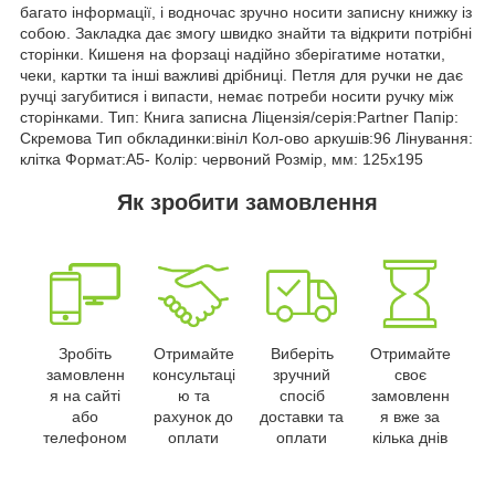
багато інформації, і водночас зручно носити записну книжку із
собою. Закладка дає змогу швидко знайти та відкрити потрібні
сторінки. Кишеня на форзаці надійно зберігатиме нотатки,
чеки, картки та інші важливі дрібниці. Петля для ручки не дає
ручці загубитися і випасти, немає потреби носити ручку між
сторінками. Тип: Книга записна Ліцензія/серія:Partner Папір:
Скремова Тип обкладинки:вініл Кол-ово аркушів:96 Лінування:
клітка Формат:A5- Колір: червоний Розмір, мм: 125x195
Як зробити замовлення
Зробіть
Отримайте
Виберіть
Отримайте
замовленн
консультаці
зручний
своє
я на сайті
ю та
спосіб
замовленн
або
рахунок до
доставки та
я вже за
телефоном
оплати
оплати
кілька днів