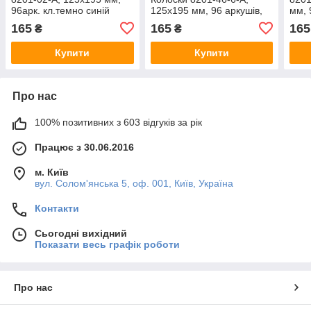
96арк. кл.темно синій
125x195 мм, 96 аркушів,
мм, 
клітинка, винна
твер
165
165
165
₴
₴
чор
Купити
Купити
Про нас
100% позитивних з 603 відгуків за рік
Працює з 30.06.2016
м. Київ
вул. Солом'янська 5, оф. 001, Київ, Україна
Контакти
Сьогодні вихідний
Показати весь графік роботи
Про нас