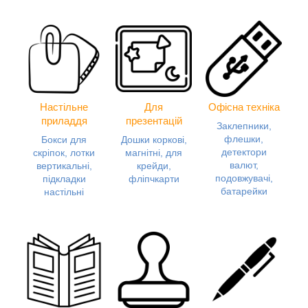
Настільне
Для
Офісна техніка
приладдя
презентацій
Заклепники,
флешки,
Бокси для
Дошки коркові,
детектори
скріпок, лотки
магнітні, для
валют,
вертикальні,
крейди,
подовжувачі,
підкладки
фліпчкарти
батарейки
настільні