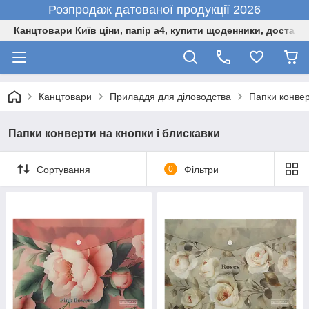
Розпродаж датованої продукції 2026
Канцтовари Київ ціни, папір а4, купити щоденники, доставк
Канцтовари
Приладдя для діловодства
Папки конвер
Папки конверти на кнопки і блискавки
Сортування
0
Фільтри