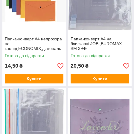
Папка-конверт А4 непрозора
Папка-конверт А4 на
на
блискавці JOB ,BUROMAX
кнопці,ECONOMIX,діагональ
BM.3946
Е31305
Готово до відправки
Готово до відправки
14,50
20,50
₴
₴
Купити
Купити