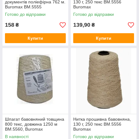
документів поліефірна 762 м.
130 г, 250 текс BM.5556
Buromax BM.5555
Buromax
Готово до відправки
Готово до відправки
158
139,90
₴
₴
Купити
Купити
Шпагат бавовняний товщина
Нитка прошивна бавовняна,
800 текс, довжина 1250 м
130 г, 250 текс BM.5556
BM.5560, Buromax
Buromax
В наявності
Готово до відправки