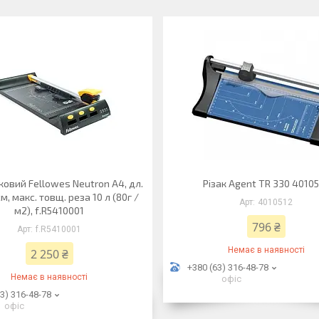
ковий Fellowes Neutron A4, дл.
Різак Agent TR 330 4010
м, макс. товщ. реза 10 л (80г /
4010512
м2), f.R5410001
796 ₴
f.R5410001
Немає в наявності
2 250 ₴
+380 (63) 316-48-78
Немає в наявності
офіс
3) 316-48-78
офіс