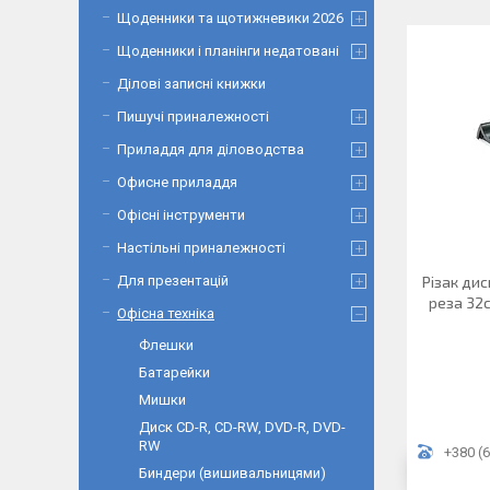
Щоденники та щотижневики 2026
Щоденники і планінги недатовані
Ділові записні книжки
Пишучі приналежності
Приладдя для діловодства
Офисне приладдя
Офісні інструменти
Настільні приналежності
Для презентацій
Різак дис
реза 32с
Офісна техніка
Флешки
Батарейки
Мишки
Диск CD-R, CD-RW, DVD-R, DVD-
RW
+380 (6
Биндери (вишивальницями)