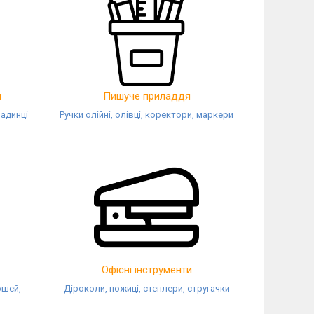
и
Пишуче приладдя
ладинці
Ручки олійні, олівці, коректори, маркери
Офісні інструменти
ошей,
Діроколи, ножиці, степлери, стругачки