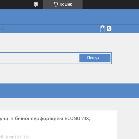
Кошик
на
Пошук...
пучці з бічної перфорацією ECONOMIX,
іб
Код:
E31312-+