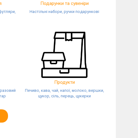
я
Подарунки та сувеніри
футляри,
Настільні набори, ручки подарункові
Продукти
оразовий
Печиво, кава, чай, напої, молоко, вершки,
тар
цукор, сіль, перець, цукерки