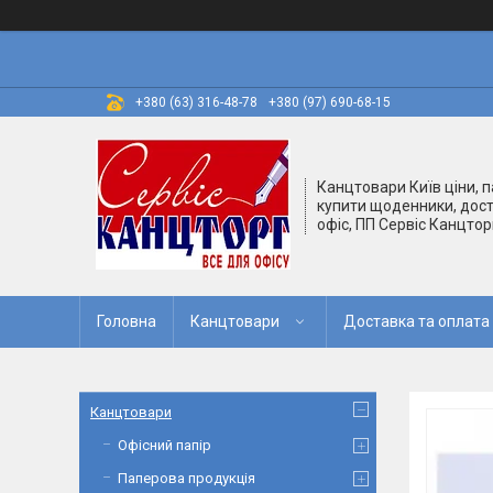
+380 (63) 316-48-78
+380 (97) 690-68-15
Канцтовари Київ ціни, п
купити щоденники, дост
офіс, ПП Сервіс Канцтор
Головна
Канцтовари
Доставка та оплата
Канцтовари
Офісний папір
Паперова продукція