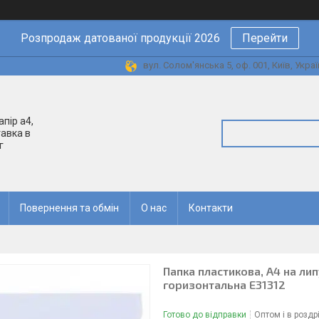
Розпродаж датованої продукції 2026
Перейти
вул. Солом'янська 5, оф. 001, Київ, Украї
апір а4,
авка в
г
Повернення та обмін
О нас
Контакти
Папка пластикова, А4 на ли
горизонтальна E31312
Готово до відправки
Оптом і в роздр