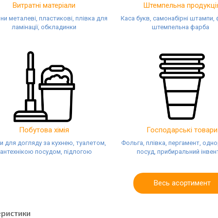
Витратні матеріали
Штемпельна продукці
и металеві, пластикові, плівка для
Каса букв, самонабірні штампи, 
ламінації, обкладинки
штемпельна фарба
Побутова хімія
Господарські товари
и для догляду за кухнею, туалетом,
Фольга, плівка, пергамент, одн
антехнікою посудом, підлогою
посуд, прибиральний інвен
Весь асортимент
еристики