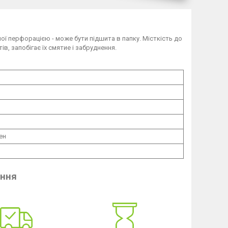
ої перфорацією - може бути підшита в папку. Місткість до
в, запобігає їх смятие і забруднення.
ен
ення