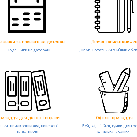
нники та планінги не датовані
Ділові записні книжк
Щоденники не датовані
Ділові нотатники в м'якій обк
риладдя для ділової справи
Офісне приладдя
апки швидкозшивачі, паперові,
Бейджі, лінійки, гумки для гр
пластикові
шпильки, скріпки