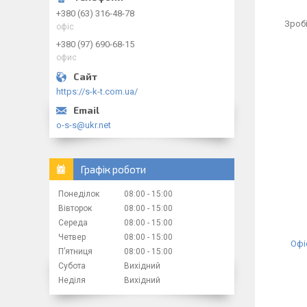
+380 (63) 316-48-78
Зробі
офіс
+380 (97) 690-68-15
офис
https://s-k-t.com.ua/
o-s-s@ukr.net
Графік роботи
Понеділок
08:00
15:00
Вівторок
08:00
15:00
Середа
08:00
15:00
Четвер
08:00
15:00
Офі
Пʼятниця
08:00
15:00
Субота
Вихідний
Неділя
Вихідний