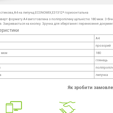
стикова,А4 на липучці,ECONOMIX,E31312
*
горизонтальна
верт формату А4 виготовлена з поліпропілену щільністю 180 мкм. З бічн
в. Закривається на кнопку. Зручна для зберігання і перенесення документі
еристики
A4
прозорий
, мкм
180
глянець
л
поліпропіл
а
липучка
Як зробити замовл