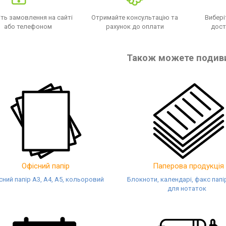
ть замовлення на сайті
Отримайте консультацію та
Вибері
або телефоном
рахунок до оплати
дост
Також можете подив
Офісний папір
Паперова продукція
сний папір А3, А4, А5, кольоровий
Блокноти, календарі, факс папі
для нотаток