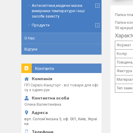
Антисептики,медичні маски.
вимірники температури і інші
Папка пла
засоби захисту
Папка-кон
Продукти
50 аркуші
Характ
О Нас
Формат
Відгуки
Колір
Товщина
Контакти
Фактура
Матеріа
ПП Сервіс-Канцторг - всі товари для офі
Тип замк
су з одних рук
Олена Валентинівна
вул. Солом'янська 5, оф. 001, Київ, Украї
на