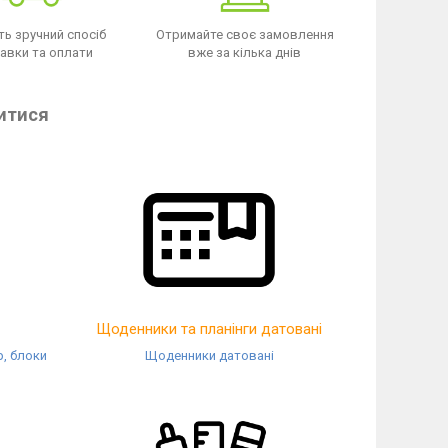
ть зручний спосіб
Отримайте своє замовлення
авки та оплати
вже за кілька днів
итися
Щоденники та планінги датовані
р, блоки
Щоденники датовані