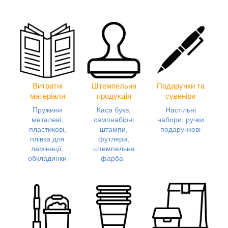
Витратні
Штемпельна
Подарунки та
матеріали
продукція
сувеніри
Пружини
Каса букв,
Настільні
металеві,
самонабірні
набори, ручки
пластикові,
штампи,
подарункові
плівка для
футляри,
ламінації,
штемпельна
обкладинки
фарба