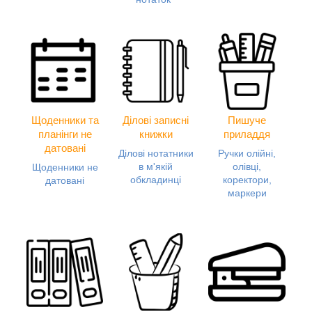
Щоденники та
Ділові записні
Пишуче
планінги не
книжки
приладдя
датовані
Ділові нотатники
Ручки олійні,
в м'якій
олівці,
Щоденники не
обкладинці
коректори,
датовані
маркери