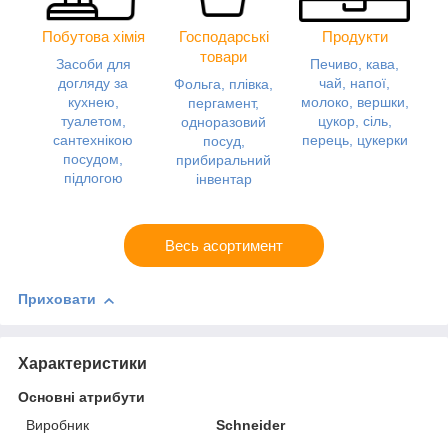
Побутова хімія
Господарські
Продукти
товари
Засоби для
Печиво, кава,
догляду за
чай, напої,
Фольга, плівка,
кухнею,
молоко, вершки,
пергамент,
туалетом,
цукор, сіль,
одноразовий
сантехнікою
перець, цукерки
посуд,
посудом,
прибиральний
підлогою
інвентар
Весь асортимент
Приховати
Характеристики
Основні атрибути
Виробник
Schneider