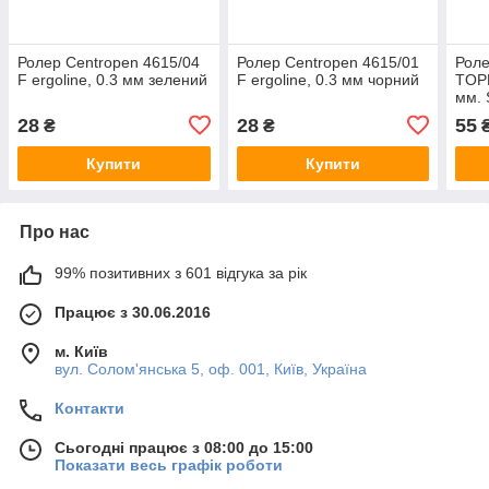
Ролер Centropen 4615/04
Ролер Centropen 4615/01
Рол
F ergoline, 0.3 мм зелений
F ergoline, 0.3 мм чорний
TOPB
мм. 
28
28
55
₴
₴
Купити
Купити
Про нас
99% позитивних з 601 відгука за рік
Працює з 30.06.2016
м. Київ
вул. Солом'янська 5, оф. 001, Київ, Україна
Контакти
Сьогодні працює з 08:00 до 15:00
Показати весь графік роботи