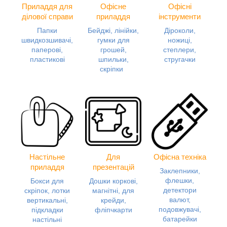
Приладдя для
Офісне
Офісні
ділової справи
приладдя
інструменти
Папки
Бейджі, лінійки,
Діроколи,
швидкозшивачі,
гумки для
ножиці,
паперові,
грошей,
степлери,
пластикові
шпильки,
стругачки
скріпки
Настільне
Для
Офісна техніка
приладдя
презентацій
Заклепники,
флешки,
Бокси для
Дошки коркові,
детектори
скріпок, лотки
магнітні, для
валют,
вертикальні,
крейди,
подовжувачі,
підкладки
фліпчкарти
батарейки
настільні