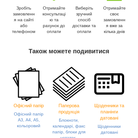
Зробіть
Отримайте
Виберіть
Отримайте
замовленн
консультаці
зручний
своє
я на сайті
ю та
спосіб
замовленн
або
рахунок до
доставки та
я вже за
телефоном
оплати
оплати
кілька днів
Також можете подивитися
Офісний папір
Паперова
Щоденники та
продукція
планінги
Офісний папір
датовані
А3, А4, А5,
Блокноти,
кольоровий
календарі, факс
Щоденники
папір, блоки для
датовані
нотаток