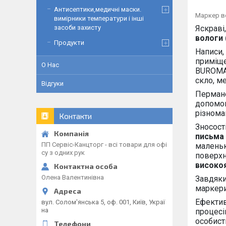
Антисептики,медичні маски.
Маркер в
вимірники температури і інші
Яскраві
засоби захисту
вологи 
Продукти
Написи,
приміщ
О Нас
BUROM
скло, ме
Відгуки
Перман
допомог
різнома
Контакти
Зносост
письма
ПП Сервіс-Канцторг - всі товари для офі
маленьк
су з одних рук
поверх
високоя
Олена Валентинівна
Завдяк
маркери
Ефектив
вул. Солом'янська 5, оф. 001, Київ, Украї
на
процесі
особист