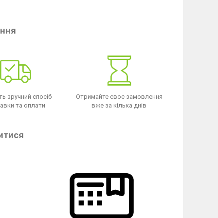
ення
ть зручний спосіб
Отримайте своє замовлення
авки та оплати
вже за кілька днів
итися