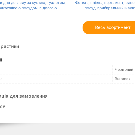
и для догляду за кухнею, туалетом,
Фольга, плівка, пергамент, одн
антехнікою посудом, підлогою
посуд, прибиральний інвен
Весь асортимент
еристики
І
Червоний
к
Buromax
ація для замовлення
0 ₴