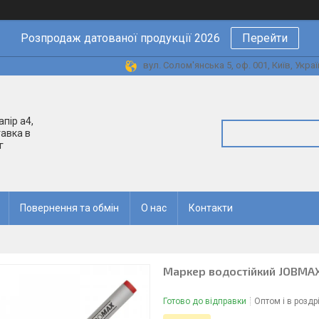
Розпродаж датованої продукції 2026
Перейти
вул. Солом'янська 5, оф. 001, Київ, Украї
апір а4,
авка в
г
Повернення та обмін
О нас
Контакти
Маркер водостійкий JOBMAX
Готово до відправки
Оптом і в роздр