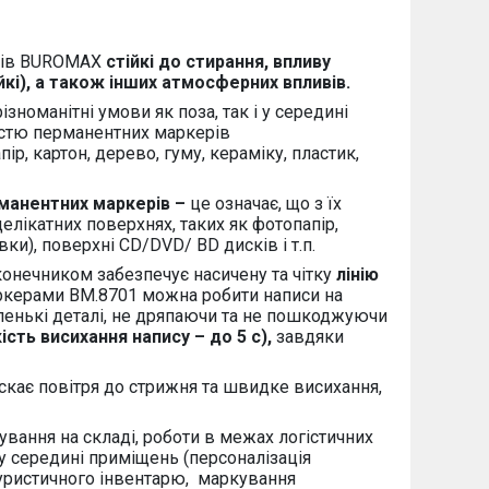
ерів BUROMAX
стійкі до стирання, впливу
йкі), а також інших атмосферних впливів.
оманітні умови як поза, так і у середині
істю перманентних маркерів
апір, картон, дерево, гуму, кераміку, пластик,
рманентних маркерів –
це означає, що
з їх
делікатних поверхнях, таких як фотопапір,
івки), поверхні
CD
/
DVD
/
BD
дисків і т.п.
онечником забезпечує насичену та чітку
лінію
аркерами
BM.8701
можна робити написи на
ленькі деталі, не дряпаючи та не пошкоджуючи
ть висихання напису – до 5 с),
завдяки
скає повітря до стрижня та швидке висихання,
ування на складі, роботи в межах логістичних
а у середині приміщень (персоналізація
туристичного інвентарю, маркування