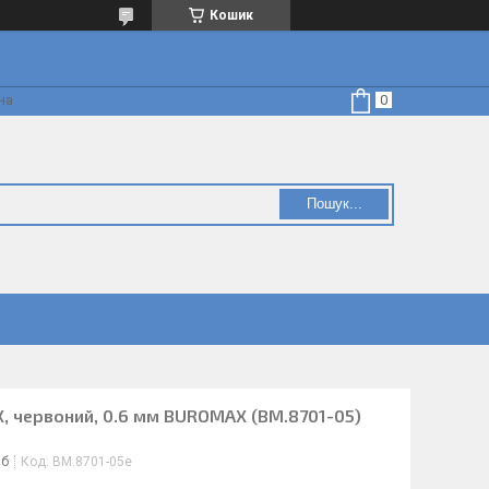
Кошик
на
Пошук...
, червоний, 0.6 мм BUROMAX (BM.8701-05)
іб
Код:
BM.8701-05е