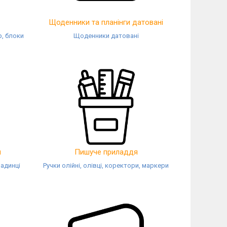
Щоденники та планінги датовані
р, блоки
Щоденники датовані
и
Пишуче приладдя
ладинці
Ручки олійні, олівці, коректори, маркери