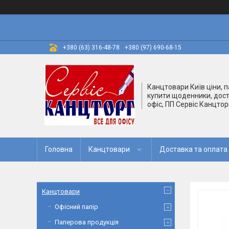
+380 (63) 316-48-78
+380 (97) 690-68-15
Канцтовари Київ ціни, п
купити щоденники, дост
офіс, ПП Сервіс Канцтор
Головна
Канцтовари
Доставка та оплата
Канцтовари
Офісний папір
Паперова продукція