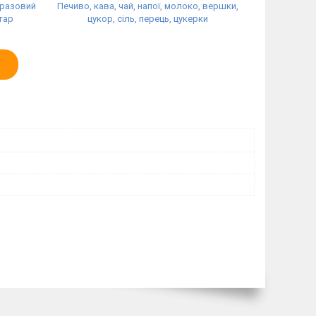
оразовий
Печиво, кава, чай, напої, молоко, вершки,
тар
цукор, сіль, перець, цукерки