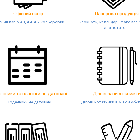
Офісний папір
Паперова продукція
сний папір А3, А4, А5, кольоровий
Блокноти, календарі, факс папі
для нотаток
нники та планінги не датовані
Ділові записні книжк
Щоденники не датовані
Ділові нотатники в м'якій обк