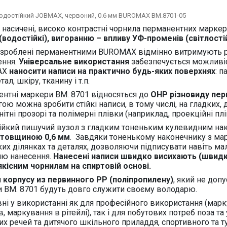
одостійкий JOBMAX, червоний, 0.6 мм BUROMAX BM.8701-05
, насичені, високо контрастні чорнила перманентних марк
(водостійкі), вигоранню – впливу УФ-променів (світлості
 зроблені перманентними BUROMAX відмінно витримують різн
ення.
Універсальне використання
забезпечується можлив
AX
наносити написи на практично будь-яких поверхнях
: п
тал, шкіру, тканину і т.п.
ентні маркери
BM
. 8701
відносяться до
OHP
різновиду пе
ою можна зробити стійкі написи, в тому числі, на гладких, 
нітні прозорі та полімерні плівки (наприклад, проекційні пл
ійкий пишучий вузол з гладким тоненьким кулевидним нак
 товщиною 0,6 мм
. Завдяки тоненькому наконечнику з м
их ділянках та деталях, дозволяючи підписувати навіть ма
ню нанесення.
Нанесені написи швидко висихають (швидкіс
кісним чорнилам на спиртовій основі.
и
корпусу из перви
н
ного PP (пол
і
пропилен
у
)
,
який не допу
 BM. 8701 будуть довго служити своєму володарю.
ні у використанні як для професійного використання (марк
в, маркування в рітейлі), так і для побутових потреб поза т
их речей та дитячого шкільного приладдя, спортивного та 