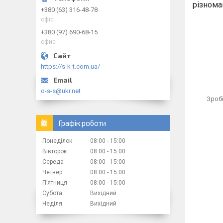
різноман
+380 (63) 316-48-78
офіс
+380 (97) 690-68-15
офис
https://s-k-t.com.ua/
o-s-s@ukr.net
Зробі
Графік роботи
Понеділок
08:00
15:00
Вівторок
08:00
15:00
Середа
08:00
15:00
Четвер
08:00
15:00
Пʼятниця
08:00
15:00
Субота
Вихідний
Неділя
Вихідний