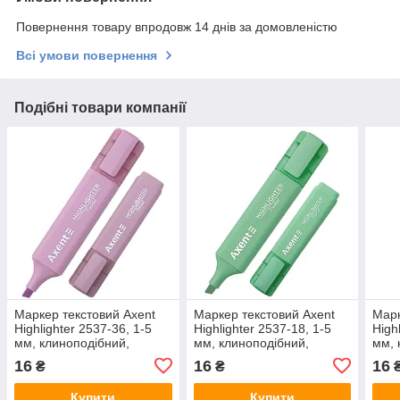
Повернення товару впродовж 14 днів за домовленістю
Всі умови повернення
Подібні товари компанії
Маркер текстовий Axent
Маркер текстовий Axent
Марк
Highlighter 2537-36, 1-5
Highlighter 2537-18, 1-5
High
мм, клиноподібний,
мм, клиноподібний,
мм, 
пастель лавандовий
пастель м'ятний
паст
16
16
16
₴
₴
Купити
Купити