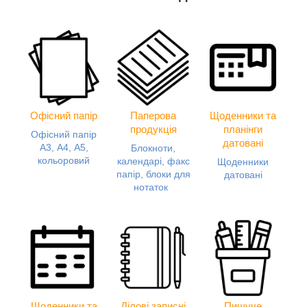
Офісний папір
Паперова
Щоденники та
продукція
планінги
Офісний папір
датовані
А3, А4, А5,
Блокноти,
кольоровий
календарі, факс
Щоденники
папір, блоки для
датовані
нотаток
Щоденники та
Ділові записні
Пишуче