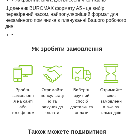
Щоденник BUROMAX формату А5 - це вибір,
перевірений часом, найпопулярніший формат для
незамінного помічника в плануванні Вашого робочого
дня
!
Як зробити замовлення
Зробіть
Отримайте
Виберіть
Отримайте
замовленн
консультаці
зручний
своє
я на сайті
ю та
спосіб
замовленн
або
рахунок до
доставки та
я вже за
телефоном
оплати
оплати
кілька днів
Також можете подивитися