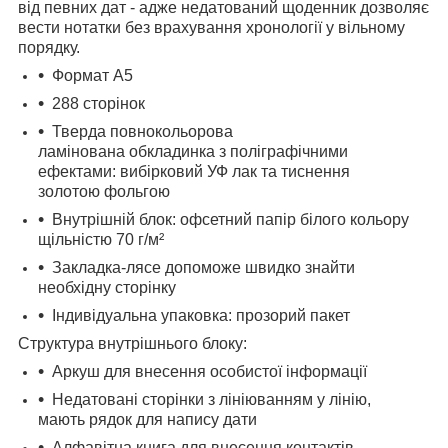
від певних дат - адже недатований щоденник дозволяє
вести нотатки без врахування хронології у вільному
порядку.
Формат А5
288 сторінок
Тверда
повнокольорова
ламінована
обкладинка з поліграфічними
ефектами: вибірковий УФ лак та тиснення
золотою фольгою
Внутрішній блок: офсет
ний папір
білого кольору
щільністю 70 г/м²
Закладка-лясе допоможе швидко знайти
необхідну сторінку
Індивідуальна упаковка: прозорий пакет
Структура внутрішнього блоку:
Аркуш для внесення особистої інформації
Недатовані сторінки з лініюванням у лінію,
мають рядок для напису дати
Алфавітна книга для внесення контактів