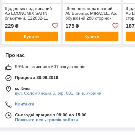
Щоденник недатований
Щоденник недатований
Щод
А5 ECONOMIX SATIN
А5 Buromax MIRACLE, A5,
А5 
блакитний, Е22032-11
ббузковий 288 сторінок
стор
BM.2032-26
блок
229
175
187
₴
₴
Купити
Купити
Про нас
99% позитивних з 601 відгука за рік
Працює з 30.06.2016
м. Київ
вул. Солом'янська 5, оф. 001, Київ, Україна
Контакти
Сьогодні працює з 08:00 до 15:00
Показати весь графік роботи