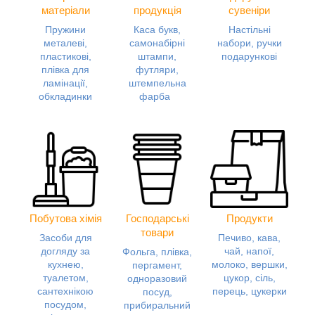
матеріали
продукція
сувеніри
Пружини
Каса букв,
Настільні
металеві,
самонабірні
набори, ручки
пластикові,
штампи,
подарункові
плівка для
футляри,
ламінації,
штемпельна
обкладинки
фарба
Побутова хімія
Господарські
Продукти
товари
Засоби для
Печиво, кава,
догляду за
чай, напої,
Фольга, плівка,
кухнею,
молоко, вершки,
пергамент,
туалетом,
цукор, сіль,
одноразовий
сантехнікою
перець, цукерки
посуд,
посудом,
прибиральний