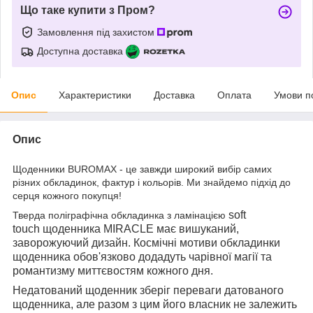
Що таке купити з Пром?
Замовлення під захистом
Доступна доставка
Опис
Характеристики
Доставка
Оплата
Умови п
Опис
Щоденники
BUROMAX
- це завжди широкий вибір самих
різних обкладинок, фактур і кольорів. Ми знайдемо підхід до
серця кожного покупця!
soft
Тверда поліграфічна обкладинка з ламінацією
touch
щоденника
MIRACLE
має вишуканий,
заворожуючий дизайн. Космічні мотиви обкладинки
щоденника обов'язково додадуть чарівної магії та
романтизму миттєвостям кожного дня.
Недатований щоденник зберіг переваги датованого
щоденника, але разом з цим його власник не залежить