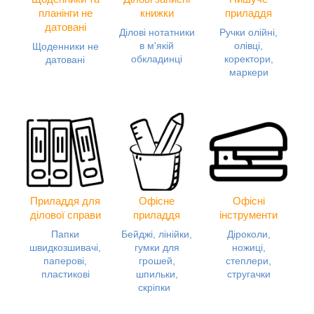
планінги не
книжки
приладдя
датовані
Ділові нотатники
Ручки олійні,
в м'якій
олівці,
Щоденники не
обкладинці
коректори,
датовані
маркери
Приладдя для
Офісне
Офісні
ділової справи
приладдя
інструменти
Папки
Бейджі, лінійки,
Діроколи,
швидкозшивачі,
гумки для
ножиці,
паперові,
грошей,
степлери,
пластикові
шпильки,
стругачки
скріпки