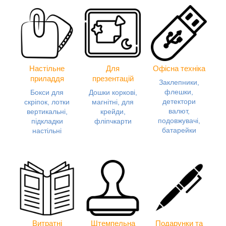
Настільне
Для
Офісна техніка
приладдя
презентацій
Заклепники,
флешки,
Бокси для
Дошки коркові,
детектори
скріпок, лотки
магнітні, для
валют,
вертикальні,
крейди,
подовжувачі,
підкладки
фліпчкарти
батарейки
настільні
Витратні
Штемпельна
Подарунки та