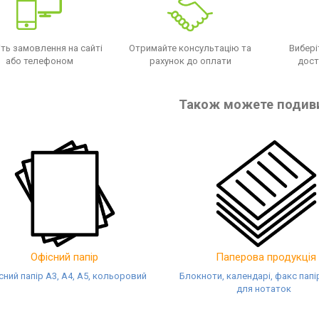
ть замовлення на сайті
Отримайте консультацію та
Вибері
або телефоном
рахунок до оплати
дост
Також можете подив
Офісний папір
Паперова продукція
сний папір А3, А4, А5, кольоровий
Блокноти, календарі, факс папі
для нотаток