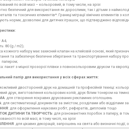
ваний по всій масі – кольоровий, в тому числи, на зрізі
но безпечний для використання як дорослими, так і дітьми з наймолодш
еталів та токсичних елементів*. Границі міграції хімічних елементів з к
ють норми, дозволені для дитячих іграшок, що підтверджено відповід
ристики:
 А4;
ь: 80 (g / m2);
а кожного набору має захисний клапан на клейовій основі, який призна
ання та забезпечує безпечне зберігання та транспортування набору пр
з папером;
а: пакет з міцної прозорої плівки з повнокольоровим друком та європі
альний папір для використання у всіх сферах життя:
 можливий двосторонній друк на домашній та професійній техніці: кольо
вий друк, виготовлення кольорових копій, друк білим тонером на темно
МА
: для створення яскравих друкованих рекламних оголошень
А
: для систематизації документів за змістом, розділами або відділами 
ННЯ
: для оформлення наукових робіт, рефератів, дипломів тощо
ТОК ДИТИНИ ТА ТВОРЧІСТЬ
: для різноманітних поробок з паперу, в том
ваності по всій масі, в тому числі, на зрізі
МЛЕННЯ
: для цікавих декорацій, запрошень на свята або визначні поді