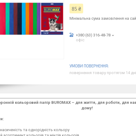
85 ₴
Мінімальна сума замовлення на сай
+380 (63) 316-48-78
офіс
повернення товару протягом 14 дн
ронній кольоровий папір BUROMAX – для життя, для роботи, для нав
дому!
и:
насиченість та однорідність кольору
й асортимент кольорів та міксів кольорів