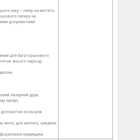
ого віку – папір не містить
ольрового паперу не
ними документами!
чений для багаторазового
отягом всього періоду
двісом.
ровий лазерний друк,
му папері
за допомогою кольорів
у числі, для квілінгу, завдяки
ї, оформлення приміщень