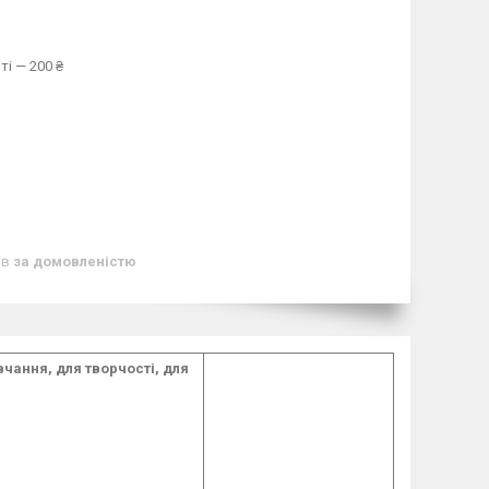
ті — 200 ₴
ів
за домовленістю
чання, для творчості, для