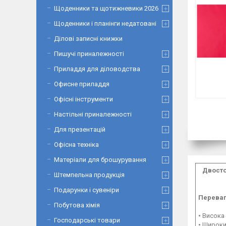
Щоденники та щотижневики 2026
Щоденники і планінги недатовані
Ділові записні книжки
Пишучі приналежності
Приладдя для діловодства
Офисне приладдя
Офісні інструменти
Настільні приналежності
Для презентацій
Офісна техніка
Матеріали для брошурування
Двосто
Штемпельна продукція
Подарунки і сувеніри
Переваг
Побутова хімія
•
Висока 
Господарські товари
•
Широки