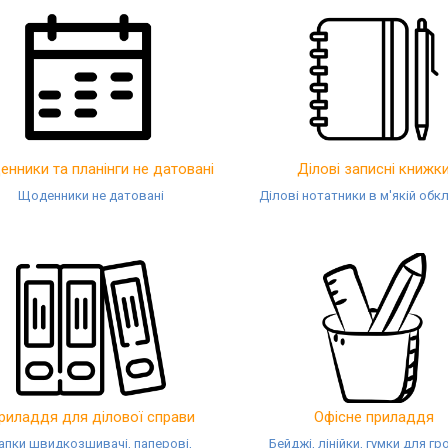
нники та планінги не датовані
Ділові записні книжк
Щоденники не датовані
Ділові нотатники в м'якій обк
риладдя для ділової справи
Офісне приладдя
апки швидкозшивачі, паперові,
Бейджі, лінійки, гумки для гр