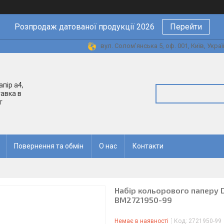
Розпродаж датованої продукції 2026
Перейти
вул. Солом'янська 5, оф. 001, Київ, Украї
апір а4,
авка в
г
Повернення та обмін
О нас
Контакти
Набір кольорового паперу DA
ВМ2721950-99
Немає в наявності
Код:
2721950-99