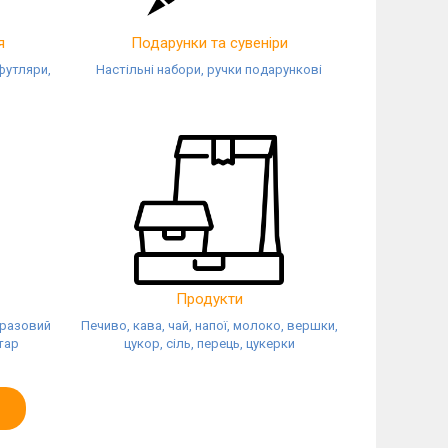
я
Подарунки та сувеніри
футляри,
Настільні набори, ручки подарункові
Продукти
оразовий
Печиво, кава, чай, напої, молоко, вершки,
тар
цукор, сіль, перець, цукерки