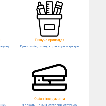
и
Пишуче приладдя
ладинці
Ручки олійні, олівці, коректори, маркери
Офісні інструменти
ошей,
Діроколи, ножиці, степлери, стругачки