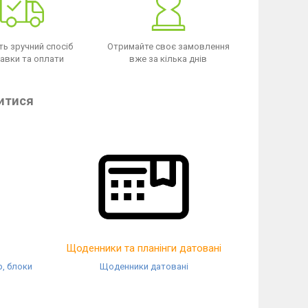
ть зручний спосіб
Отримайте своє замовлення
авки та оплати
вже за кілька днів
итися
Щоденники та планінги датовані
р, блоки
Щоденники датовані