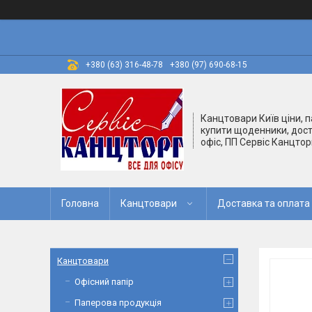
+380 (63) 316-48-78
+380 (97) 690-68-15
Канцтовари Київ ціни, п
купити щоденники, дост
офіс, ПП Сервіс Канцтор
Головна
Канцтовари
Доставка та оплата
Канцтовари
Офісний папір
Паперова продукція