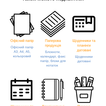
Офісний папір
Паперова
Щоденники та
продукція
планінги
Офісний папір
датовані
А3, А4, А5,
Блокноти,
кольоровий
календарі, факс
Щоденники
папір, блоки для
датовані
нотаток