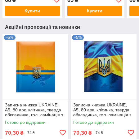
₴
₴
BM.24582106-23
BM.
Купити
Купити
Акційні пропозиції та новинки
–5%
–5%
Записна книжка UKRAINE,
Записна книжка UKRAINE,
А5, 80 арк. клітинка, тверда
А5, 80 арк. клітинка, тверда
обкладинка, гол. ламінація з
обкладинка, гол. ламінація з
поролоном : BM.
поролоном : BM.24582101-03
Готово до відправки
Готово до відправки
BM.24582101-02
70,30
70,30
₴
₴
74 ₴
74 ₴