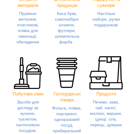
матеріали
продукція
сувеніри
Пружини
Каса букв,
Настільні
металеві,
самонабірні
набори, ручки
пластикові,
штампи,
подарункові
плівка для
футляри,
ламінації,
штемпельна
обкладинки
фарба
Побутова хімія
Господарські
Продукти
товари
Засоби для
Печиво, кава,
догляду за
чай, напої,
Фольга, плівка,
кухнею,
молоко, вершки,
пергамент,
туалетом,
цукор, сіль,
одноразовий
сантехнікою
перець, цукерки
посуд,
посудом,
прибиральний