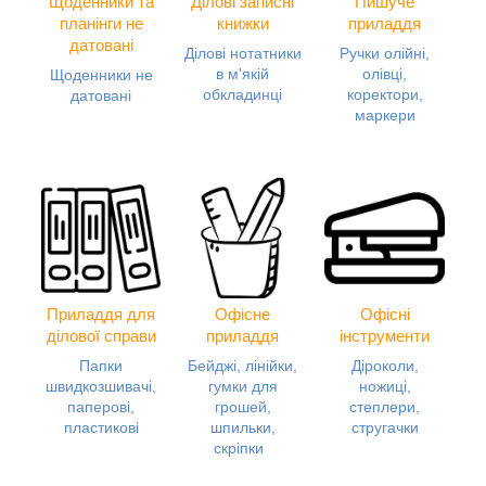
Щоденники та
Ділові записні
Пишуче
планінги не
книжки
приладдя
датовані
Ділові нотатники
Ручки олійні,
в м'якій
олівці,
Щоденники не
обкладинці
коректори,
датовані
маркери
Приладдя для
Офісне
Офісні
ділової справи
приладдя
інструменти
Папки
Бейджі, лінійки,
Діроколи,
швидкозшивачі,
гумки для
ножиці,
паперові,
грошей,
степлери,
пластикові
шпильки,
стругачки
скріпки