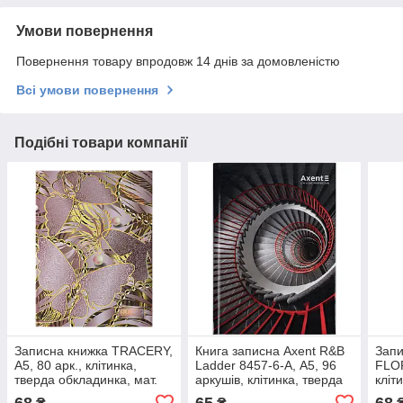
Умови повернення
Повернення товару впродовж 14 днів за домовленістю
Всі умови повернення
Подібні товари компанії
Записна книжка TRACERY,
Книга записна Axent R&B
Запи
А5, 80 арк., клітинка,
Ladder 8457-6-A, А5, 96
FLOR
тверда обкладинка, мат.
аркушів, клітинка, тверда
кліт
ламінація з поролоном,
обкладинка
обкл
68
65
68