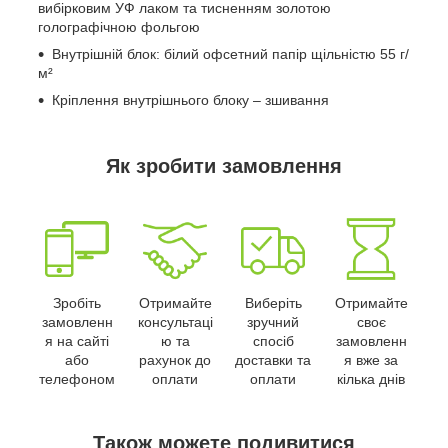
вибірковим УФ лаком та тисненням золотою
голографічною фольгою
Внутрішній блок: білий офсетний папір щільністю 55 г/
м²
Кріплення внутрішнього блоку – зшивання
Як зробити замовлення
Зробіть
Отримайте
Виберіть
Отримайте
замовленн
консультаці
зручний
своє
я на сайті
ю та
спосіб
замовленн
або
рахунок до
доставки та
я вже за
телефоном
оплати
оплати
кілька днів
Також можете подивитися