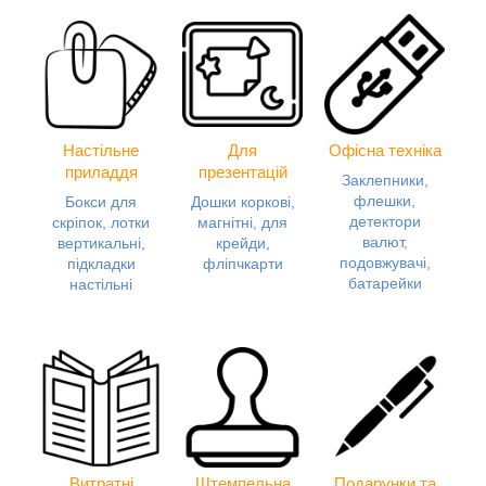
Настільне
Для
Офісна техніка
приладдя
презентацій
Заклепники,
флешки,
Бокси для
Дошки коркові,
детектори
скріпок, лотки
магнітні, для
валют,
вертикальні,
крейди,
подовжувачі,
підкладки
фліпчкарти
батарейки
настільні
Витратні
Штемпельна
Подарунки та