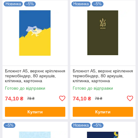
Новинка
–5%
Новинка
–5%
Блокнот А5, верхнє кріплення
Блокнот А5, верхнє кріплення
термобіндер, 80 аркушів,
термобіндер, 80 аркушів,
клітинка, картонна
клітинка, картонна
обкладинка, серія UA
обкладинка, серія UA
Готово до відправки
Готово до відправки
74,10
74,10
₴
₴
78 ₴
78 ₴
Купити
Купити
–5%
Новинка
–5%