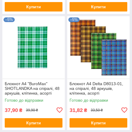
Купити
Купити
–5%
–5%
Блокнот А4 "BuroMax"
Блокнот А4 Delta D8013-01,
SHOTLANDKA на спіралі, 48
на спіралі, 48 аркушів,
аркушів, клітинка, асорті
клітинка, асорті
BM.2460-02
Готово до відправки
Готово до відправки
37,90
31,82
₴
₴
39,90 ₴
33,50 ₴
Купити
Купити