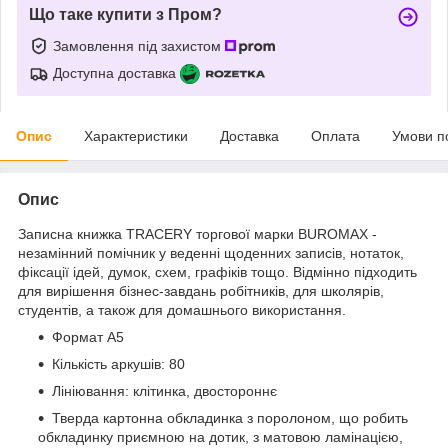
Що таке купити з Пром?
Замовлення під захистом
Доступна доставка
Опис
Характеристики
Доставка
Оплата
Умови п
Опис
Записна книжка
TRACERY
торгової марки
BUROMAX
-
незамінний помічник у веденні щоденних записів, нотаток,
фіксації ідей, думок, схем, графіків тощо. Відмінно підходить
для вирішення бізнес-завдань робітників, для школярів,
студентів, а також для домашнього використання.
Формат А5
Кількість аркушів: 80
Лініювання: клітинка, двостороннє
Тверда картонна обкладинка з поролоном, що робить
обкладинку приємною на дотик, з матовою ламінацією,