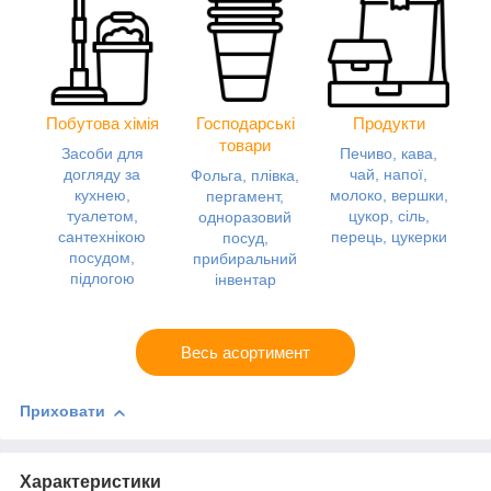
Побутова хімія
Господарські
Продукти
товари
Засоби для
Печиво, кава,
догляду за
чай, напої,
Фольга, плівка,
кухнею,
молоко, вершки,
пергамент,
туалетом,
цукор, сіль,
одноразовий
сантехнікою
перець, цукерки
посуд,
посудом,
прибиральний
підлогою
інвентар
Весь асортимент
Приховати
Характеристики