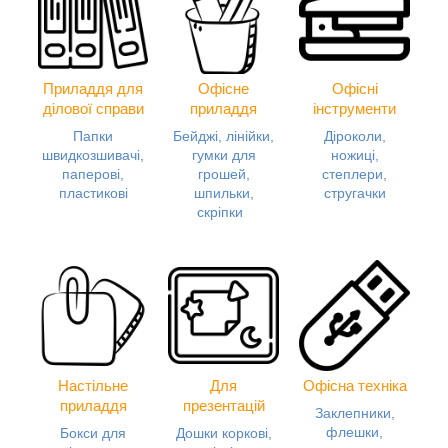
Приладдя для
Офісне
Офісні
ділової справи
приладдя
інструменти
Папки
Бейджі, лінійки,
Діроколи,
швидкозшивачі,
гумки для
ножиці,
паперові,
грошей,
степлери,
пластикові
шпильки,
стругачки
скріпки
Настільне
Для
Офісна техніка
приладдя
презентацій
Заклепники,
флешки,
Бокси для
Дошки коркові,