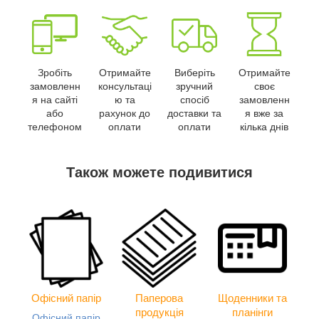
Зробіть
Отримайте
Виберіть
Отримайте
замовленн
консультаці
зручний
своє
я на сайті
ю та
спосіб
замовленн
або
рахунок до
доставки та
я вже за
телефоном
оплати
оплати
кілька днів
Також можете подивитися
Офісний папір
Паперова
Щоденники та
продукція
планінги
Офісний папір