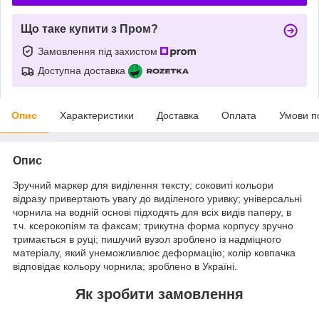
Що таке купити з Пром?
Замовлення під захистом
Доступна доставка
Опис
Характеристики
Доставка
Оплата
Умови п
Опис
Зручний маркер для виділення тексту; соковиті кольори
відразу привертають увагу до виділеного уривку; універсальні
чорнила на водній основі підходять для всіх видів паперу, в
т.ч. ксерокопіям та факсам; трикутна форма корпусу зручно
тримається в руці; пишучий вузол зроблено із надміцного
матеріалу, який унеможливлює деформацію; колір ковпачка
відповідає кольору чорнила; зроблено в Україні.
Як зробити замовлення