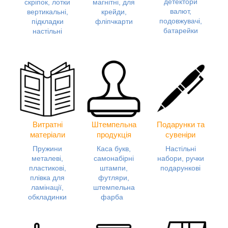
детектори
скріпок, лотки
магнітні, для
валют,
вертикальні,
крейди,
подовжувачі,
підкладки
фліпчкарти
батарейки
настільні
Витратні
Штемпельна
Подарунки та
матеріали
продукція
сувеніри
Пружини
Каса букв,
Настільні
металеві,
самонабірні
набори, ручки
пластикові,
штампи,
подарункові
плівка для
футляри,
ламінації,
штемпельна
обкладинки
фарба