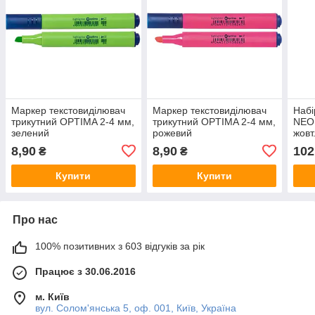
Маркер текстовиділювач
Маркер текстовиділювач
Набі
трикутний OPTIMA 2-4 мм,
трикутний OPTIMA 2-4 мм,
NEON
зелений
рожевий
жовт
вста
8,90
8,90
102
₴
₴
Купити
Купити
Про нас
100% позитивних з 603 відгуків за рік
Працює з 30.06.2016
м. Київ
вул. Солом'янська 5, оф. 001, Київ, Україна