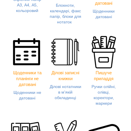
датовані
А3, А4, А5,
Блокноти,
кольоровий
календарі, факс
Щоденники
папір, блоки для
датовані
нотаток
Щоденники та
Ділові записні
Пишуче
планінги не
книжки
приладдя
датовані
Ділові нотатники
Ручки олійні,
в м'якій
олівці,
Щоденники не
обкладинці
коректори,
датовані
маркери